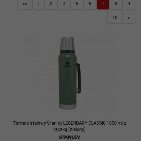
««
«
3
4
5
6
7
8
9
10
»
Termos stalowy Stanley LEGENDARY CLASSIC 1000 ml z
rączką (zielony)