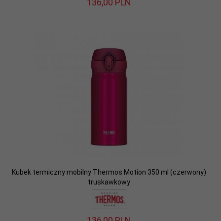
136,
00
PLN
Kubek termiczny mobilny Thermos Motion 350 ml (czerwony)
truskawkowy
136,
00
PLN