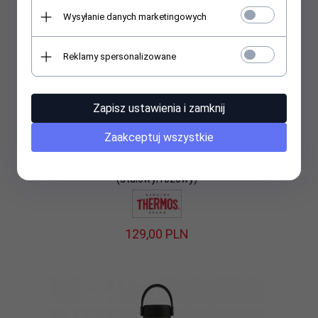
Wysyłanie danych marketingowych
Reklamy spersonalizowane
Zapisz ustawienia i zamknij
Zaakceptuj wszystkie
Kubek dla dzieci ze słomką Thermos FUNtainer 355 ml
(stalowy/różowy)
129,
00
PLN