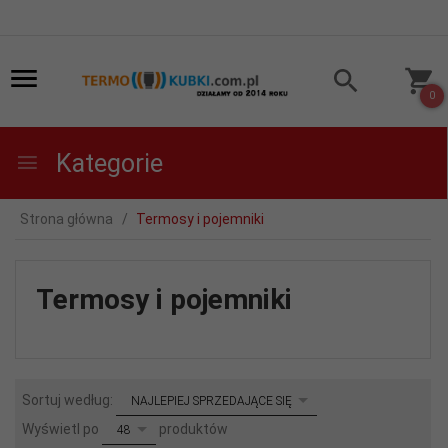
0
Kategorie
Strona główna
Termosy i pojemniki
Termosy i pojemniki
sort
Sortuj według:
NAJLEPIEJ SPRZEDAJĄCE SIĘ
pop
Wyświetl po
produktów
48