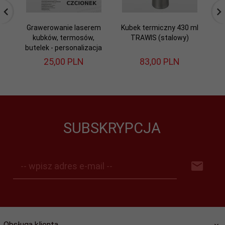
Grawerowanie laserem
Kubek termiczny 430 ml
Ku
kubków, termosów,
TRAWIS (stalowy)
butelek - personalizacja
25,
00
PLN
83,
00
PLN
SUBSKRYPCJA
-- wpisz adres e-mail --
Obsługa klienta