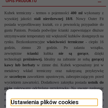
OPIS PRODUKTU
Kubek termiczny - termos o pojemności
400 ml
wykonany z
wysokiej jakości
stali nierdzewnej 18/8
. Nowy Outer Fit
posiada wyprofilowany kształt, co z pewnością przypadnie do
gustu Paniom. Posiada podwójne ścianki zapewniające dłuższe
utrzymywanie temperatury niż większość kubków dostępnych na
rynku. Bezkonkurencyjne
właściwości termiczne -
ciepło 16
godzin, zimno 20 godzin.
Po zalaniu wrzątku,
zewnętrzne
ścianki
kubka
nie są gorące
, dzięki
technologii
próżniowej.
Idealny na zabranie ze sobą
gorącej
kawy lub herbaty
w zimne dni. Kubek wyposażony jest w
metalowy wkład termiczny oraz nakręcaną przykrywkę
ze
szczelnym
zaworkiem upustowym, zabezpieczającym przed
wyciekiem zawartości. Dodatkowo zakrętka posiada
ustnik do
picia
zakrywany odchylaną przykrywką
.
Na uwagę zasługuje
możliwość
blokady
otwierania przykrywki, jest to wspaniałe
rozwiązanie ponieważ już nie musisz się martwić czy kubek sam
Ustawienia plików cookies
się otworzy w niefortunnym momencie - np. w torebce czy