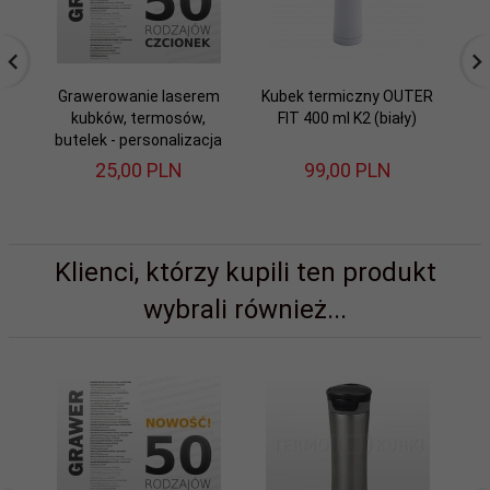
Grawerowanie laserem
Kubek termiczny OUTER
Ku
kubków, termosów,
FIT 400 ml K2 (biały)
FI
butelek - personalizacja
25,
00
PLN
99,
00
PLN
Klienci, którzy kupili ten produkt
wybrali również...