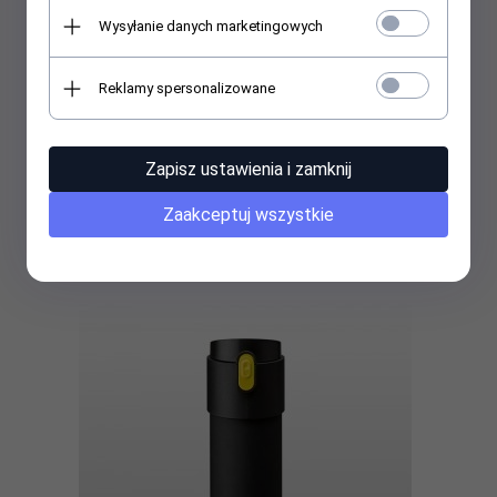
Wysyłanie danych marketingowych
Reklamy spersonalizowane
Kubek termiczny z rączką FLUO 450 ml gumowany (fioletowy)
Zapisz ustawienia i zamknij
Zaakceptuj wszystkie
119,
00
PLN