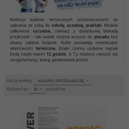
Kolekcja kubków termicznych przeznaczonych do
zabrania ze sobą do
szkoły, uczelnię, praktyki
. Modele
całkowicie
szczelne,
również z dodatkową blokadą
przykrywki - taki kubek można wrzucić do
plecaka
bez
obawy zalania książek. Kubki posiadają rewelacyjne
właściwości
termiczne
, dzięki czemu ulubione napoje
bedą ciepłe nawet
12 godzin.
A Ty, możesz cieszyć się
swoją herbatą / kawą, gdziekolwiek jesteś.
sort
Sortuj według:
NAJLEPIEJ SPRZEDAJĄCE SIĘ
pop
Wyświetl po
produktów
48