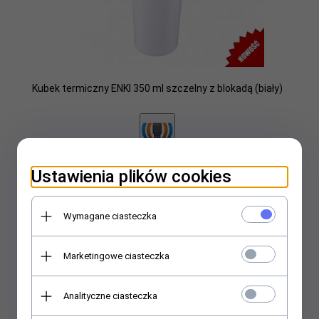
Kubek termiczny ENKI 350 ml szczelny z blokadą (biały)
69,
00
PLN
Ustawienia plików cookies
Wymagane ciasteczka
Marketingowe ciasteczka
Analityczne ciasteczka