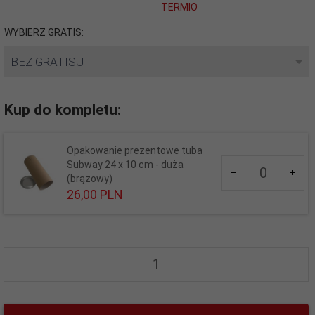
TERMIO
WYBIERZ GRATIS:
BEZ GRATISU
Kup do kompletu:
Opakowanie prezentowe tuba
Ilość
Subway 24 x 10 cm - duża
dla
(brązowy)
produktu
26,
00
PLN
5641
WYBIERZ GRATIS:
BEZ GRATISU