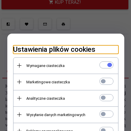
KUP TERAZ!
Ustawienia plików cookies
Wymagane ciasteczka
OPIS PRODUKTU
Marketingowe ciasteczka
Kubek termiczny Outer2 mini BPA FREE
- termos o pojemności
310 ml wykonany z wysokiej jakości
stali nierdzewnej
Analityczne ciasteczka
lakierowanej na kolor czerwony. Mały i poręczny kubeczek
idealny
do torebki.
Posiada podwójne ścianki, wykonane w
technologii próżniowej, zapewniające dłuższe utrzymywanie
Wysyłanie danych marketingowych
temperatury niż większość kubków dostępnych na rynku. Kubek
wyposażony jest w metalowy wkład termiczny oraz nakręcaną