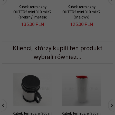
Kubek termiczny
Kubek termiczny
Ku
OUTER2 mini 310 ml K2
OUTER2 mini 310 ml K2
O
(srebrny) metalik
(stalowy)
135,
00
PLN
125,
00
PLN
Klienci, którzy kupili ten produkt
wybrali również...
Kubek termiczny 300 ml
Kubek termiczny 350 ml
G