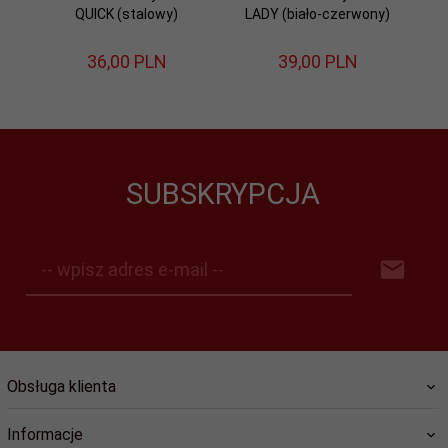
QUICK (stalowy)
LADY (biało-czerwony)
bu
36,
00
PLN
39,
00
PLN
SUBSKRYPCJA
-- wpisz adres e-mail --
Obsługa klienta
Informacje