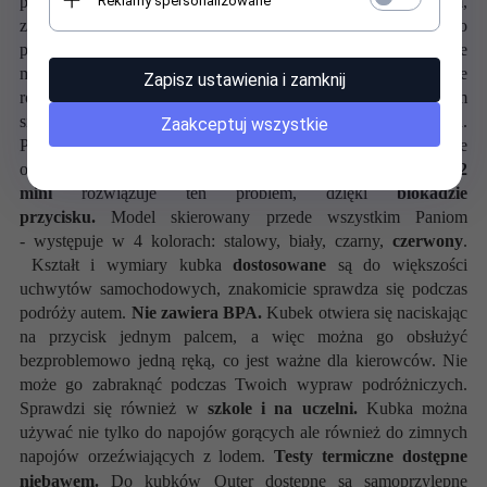
Reklamy spersonalizowane
przykrywkę ze
szczelnym
zaworkiem upustowym,
zabezpieczającym przed wyciekiem zawartości. Dodatkowo
przykrywka posiada
ustnik do picia
. Na na uwagę zasługuje
możliwość
blokady
otwierania przykrywki, jest to wspaniałe
Zapisz ustawienia i zamknij
rozwiązanie ponieważ już nie musisz się martwić czy kubek sam
się otworzy w niefortunnym momencie - np. w torebce/plecaku.
Zaakceptuj wszystkie
Pamiętaj, że kubek bez blokady narażony jest na przypadkowe
otwarcie zaworka poprzez czynniki zewnętrzne, kubek
Outer2
mini
rozwiązuje ten problem, dzięki
blokadzie
przycisku.
Model skierowany przede wszystkim Paniom
- występuje w 4 kolorach: stalowy, biały, czarny,
czerwony
.
Kształt i wymiary kubka
dostosowane
są do większości
uchwytów samochodowych, znakomicie sprawdza się podczas
podróży autem.
Nie zawiera BPA.
Kubek otwiera się naciskając
na przycisk jednym palcem, a więc można go obsłużyć
bezproblemowo jedną ręką, co jest ważne dla kierowców. Nie
może go zabraknąć podczas Twoich wypraw podróżniczych.
Sprawdzi się również w
szkole i na uczelni.
Kubka można
używać nie tylko do napojów gorących ale również do zimnych
napojów orzeźwiających z lodem.
Testy termiczne dostępne
niebawem.
Do kubków Outer dostępne są samoprzylepne