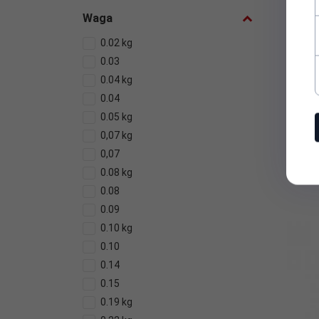
Waga
Pokro
0.02 kg
0.03
0.04 kg
0.04
0.05 kg
0,07 kg
0,07
0.08 kg
0.08
0.09
0.10 kg
0.10
0.14
0.15
0.19 kg