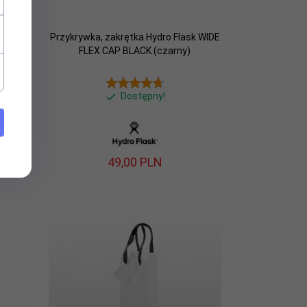
 8 ml
Przykrywka, zakrętka Hydro Flask WIDE
FLEX CAP BLACK (czarny)
Dostępny!
49,
00
PLN