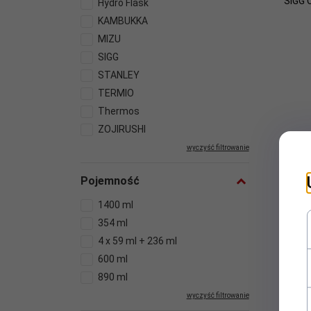
SIGG 
Hydro Flask
KAMBUKKA
MIZU
SIGG
STANLEY
TERMIO
Thermos
ZOJIRUSHI
wyczyść filtrowanie
Pojemność
1400 ml
354 ml
4 x 59 ml + 236 ml
600 ml
890 ml
wyczyść filtrowanie