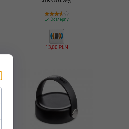
STICK (stalowy)
Dostępny!
13,
00
PLN