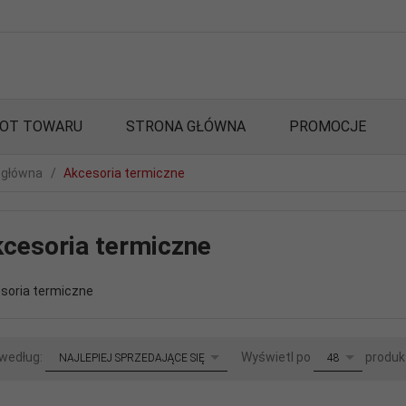
OT TOWARU
STRONA GŁÓWNA
PROMOCJE
 główna
Akcesoria termiczne
cesoria termiczne
soria termiczne
sort
pop
 według:
Wyświetl po
produk
NAJLEPIEJ SPRZEDAJĄCE SIĘ
48