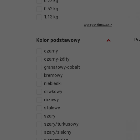
0.22 kg
0.52 kg
1,13 kg
wyczyść filtrowanie
Pr
Kolor podstawowy
czarny
czarny-żółty
granatowy-cobalt
kremowy
niebieski
oliwkowy
różowy
stalowy
szary
szary/turkusowy
szary/zielony