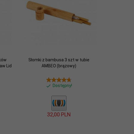
bków
Słomki z bambusa 3 szt w tubie
aw Lid
AMBEO (brązowy)
Dostępny!
32,
00
PLN