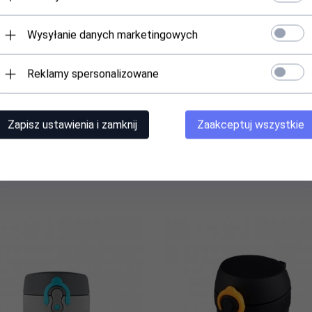
Wysyłanie danych marketingowych
wiec, etui na Thermos Mountain
Łyżka, miarka stalowa do kawy
900 ml (czarny)
ALIGATOR (stalowy)
Reklamy spersonalizowane
Dostępny!
Dostępny!
Zapisz ustawienia i zamknij
Zaakceptuj wszystkie
99,
00
PLN
11,
00
PLN