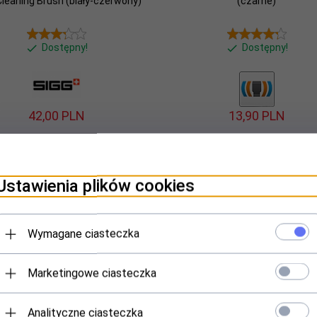
Cleaning Brush (biały-czerwony)
(czarne)
Dostępny!
Dostępny!
42,
00
PLN
13,
90
PLN
Ustawienia plików cookies
Wymagane ciasteczka
Marketingowe ciasteczka
Analityczne ciasteczka