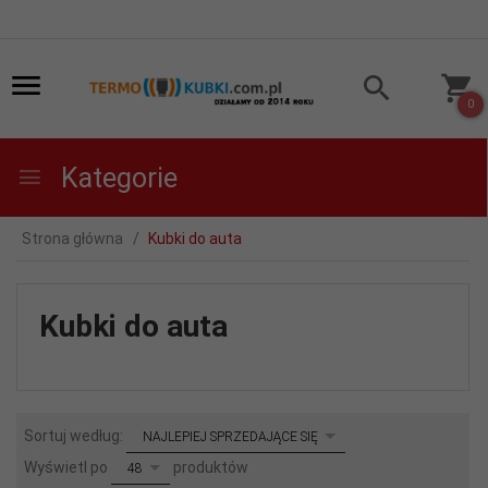
0
Kategorie
Strona główna
Kubki do auta
Kubki do auta
sort
Sortuj według:
NAJLEPIEJ SPRZEDAJĄCE SIĘ
pop
Wyświetl po
produktów
48