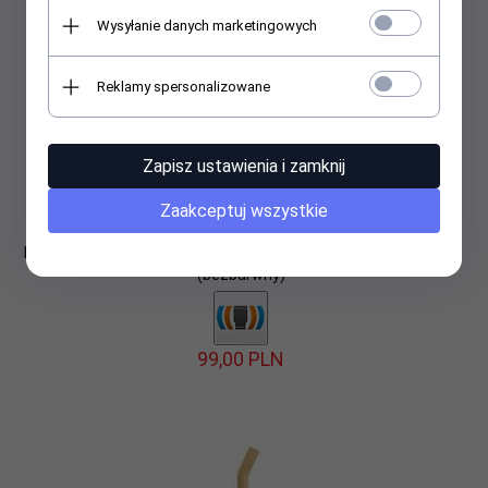
Wysyłanie danych marketingowych
Reklamy spersonalizowane
Zapisz ustawienia i zamknij
Zaakceptuj wszystkie
Kubek szklany termiczny szczelny z zaparzaczem INVI 330 ml
(bezbarwny)
99,
00
PLN