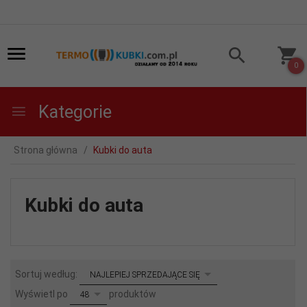
0
Kategorie
Strona główna
Kubki do auta
Kubki do auta
sort
Sortuj według:
NAJLEPIEJ SPRZEDAJĄCE SIĘ
pop
Wyświetl po
produktów
48