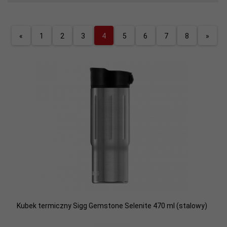
«
1
2
3
4
5
6
7
8
»
Kubek termiczny Sigg Gemstone Selenite 470 ml (stalowy)