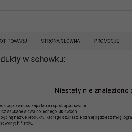
OT TOWARU
STRONA GŁÓWNA
PROMOCJE
odukty w schowku:
Niestety nie znaleziono
wdź poprawność zapytania i spróbuj ponownie.
nicz szukane słowa do jednego lub dwóch.
j ogólną nazwę produktu, którego szukasz. Później będziesz mógł ogr
owanych filtrów.