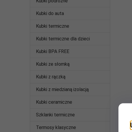
Kubki podróżne
Kubki do auta
Kubki termiczne
Kubki termiczne dla dzieci
Kubki BPA FREE
Kubki ze słomką
Kubki z rączką
Kubki z miedzianą izolacją
Kubki ceramiczne
Szklanki termiczne
Termosy klasyczne