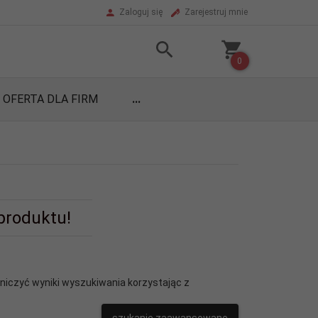
Zaloguj się
Zarejestruj mnie
0
OFERTA DLA FIRM
...
 produktu!
aniczyć wyniki wyszukiwania korzystając z
szukanie zaawansowane