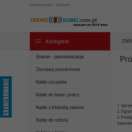
Porównywarka
Schowek
Kategorie
ZWR
Grawer - personalizacja
Pr
Zestawy prezentowe
Kubki szczelne
Kubki do biura i pracy
1. Spra
Kubki z blokadą zaworu
2. Ogra
3. Poda
Kubki do szkoły
zaawans