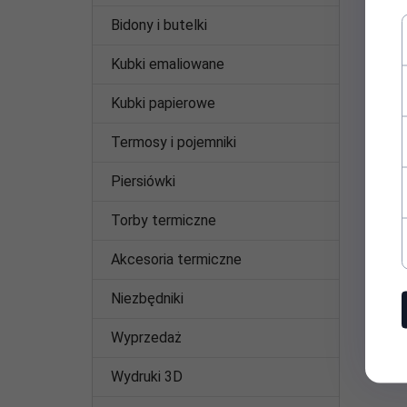
Bidony i butelki
Kubki emaliowane
Kubki papierowe
Termosy i pojemniki
Piersiówki
Torby termiczne
Akcesoria termiczne
Niezbędniki
Wyprzedaż
Wydruki 3D