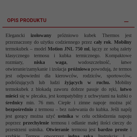
OPIS PRODUKTU
Elegancki
izolowany
próżniowo kubek Thermos jest
przeznaczony do użytku codziennego przez
cały rok
.
Mobilny
termokubek – model
Motion JNL 750 ml
, łączy ze sobą zalety
klasycznego termosu i kubka termicznego. Kompaktowe
rozmiary,
niska waga
, wodoszczelność, łatwe
otwieranie/zamykanie i izolacja
próżniowa
powodują, że termos
jest odpowiedni dla kierowców, rodziców, sportowców,
podróżujących lub ludzi
żyjących w ruchu.
Mobilny
termokubek z blokadą zaworu dobrze pasuje do ręki,
łatwo
mieści
się w plecaku, jest kompatybilny z uchwytami na kubki o
średnicy
min. 76 mm. Ciepłe i zimne napoje można pić
bezpośrednio
z termosu – bez nalewania do kubka. Jeśli napój
jest gorący można użyć
ustnika
w celu ochłodzenia napoju
poprzez
przechylenie
termosu i odlanie małej ilości cieczy do
przestrzeni ustnika.
Otwieranie
termosu jest
bardzo proste
i
szybkie. Termos otworzysz
jedną ręką
. Instrukcja: 1 –