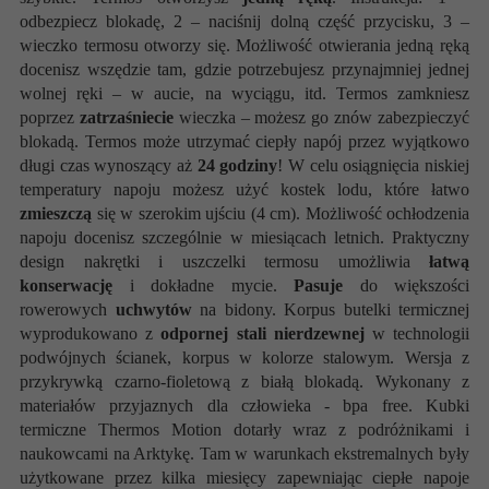
odbezpiecz blokadę, 2 – naciśnij dolną część przycisku, 3 –
wieczko termosu otworzy się. Możliwość otwierania jedną ręką
docenisz wszędzie tam, gdzie potrzebujesz przynajmniej jednej
wolnej ręki – w aucie, na wyciągu, itd. Termos zamkniesz
poprzez
zatrzaśniecie
wieczka – możesz go znów zabezpieczyć
blokadą. Termos może utrzymać ciepły napój przez wyjątkowo
długi czas wynoszący aż
24 godziny
! W celu osiągnięcia niskiej
temperatury napoju możesz użyć kostek lodu, które łatwo
zmieszczą
się w szerokim ujściu (4 cm). Możliwość ochłodzenia
napoju docenisz szczególnie w miesiącach letnich. Praktyczny
design nakrętki i uszczelki termosu umożliwia
łatwą
konserwację
i dokładne mycie.
Pasuje
do większości
rowerowych
uchwytów
na bidony. Korpus butelki termicznej
wyprodukowano z
odpornej stali nierdzewnej
w technologii
podwójnych ścianek, korpus w kolorze stalowym. Wersja z
przykrywką czarno-fioletową z białą blokadą. Wykonany z
materiałów przyjaznych dla człowieka - bpa free. Kubki
termiczne Thermos Motion dotarły wraz z podróżnikami i
naukowcami na Arktykę. Tam w warunkach ekstremalnych były
użytkowane przez kilka miesięcy zapewniając ciepłe napoje