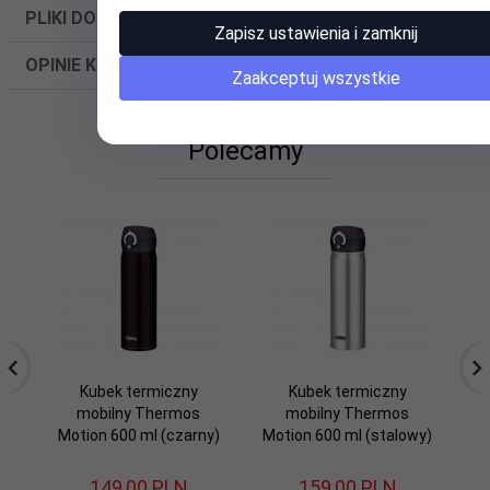
PLIKI DO POBRANIA
Zapisz ustawienia i zamknij
OPINIE KLIENTÓW
Zaakceptuj wszystkie
Polecamy
Kubek termiczny
Kubek termiczny
mobilny Thermos
mobilny Thermos
Motion 600 ml (czarny)
Motion 600 ml (stalowy)
Mo
149,
00
PLN
159,
00
PLN