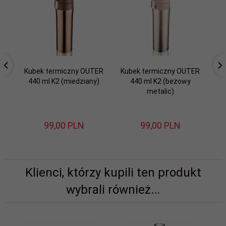
Kubek termiczny OUTER
Kubek termiczny OUTER
Ku
440 ml K2 (miedziany)
440 ml K2 (beżowy
metalic)
99,
00
PLN
99,
00
PLN
Klienci, którzy kupili ten produkt
wybrali również...