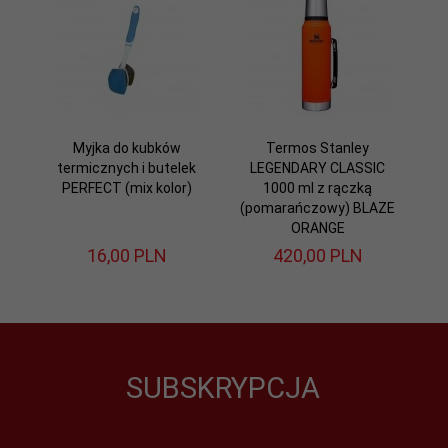
Myjka do kubków
Termos Stanley
termicznych i butelek
LEGENDARY CLASSIC
PERFECT (mix kolor)
1000 ml z rączką
(pomarańczowy) BLAZE
ORANGE
16,
00
PLN
420,
00
PLN
SUBSKRYPCJA