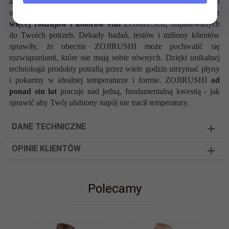
akcesoriów sportowych oraz wielu przedmiotów codziennego
użytku. Kolor czerwony. W pozostałych ofertach znajdziesz
więcej rodzajów i kolorów etui
ZOJIRUSHI, dopasowanych
do Twoich potrzeb. Dekady badań, testów i miliony klientów
sprawiły, że obecnie ZOJIRUSHI może pochwalić się
rozwiązaniami, które nie mają sobie równych. Dzięki unikalnej
technologii produkty potrafią przez wiele godzin utrzymać płyny
i pokarmy w idealnej temperaturze i formie. ZOJIRUSHI
od
ponad stu lat
pracuje nad jedną, fundamentalną kwestią - jak
sprawić aby Twój ulubiony napój nie tracił temperatury.
DANE TECHNICZNE
OPINIE KLIENTÓW
Polecamy