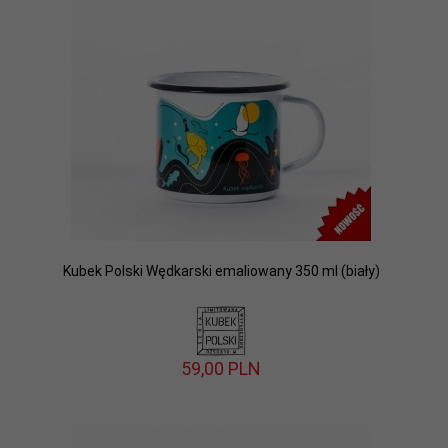
Kubek Polski Wędkarski emaliowany 350 ml (biały)
59,
00
PLN