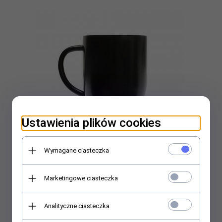
Ustawienia plików cookies
Wymagane ciasteczka
Kubek termiczny Classic ST 330 ml (czarny)
Marketingowe ciasteczka
46,
00
PLN
Analityczne ciasteczka