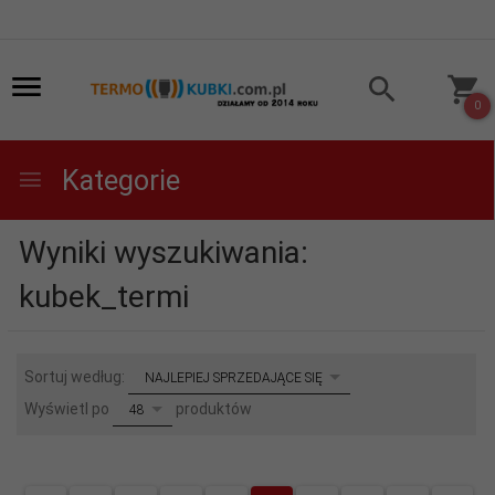
0
Kategorie
Wyniki wyszukiwania:
kubek_termi
sort
Sortuj według:
NAJLEPIEJ SPRZEDAJĄCE SIĘ
pop
Wyświetl po
produktów
48