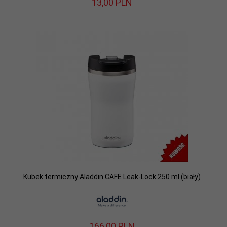
13,
00
PLN
Kubek termiczny Aladdin CAFE Leak-Lock 250 ml (biały)
166,
00
PLN