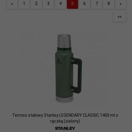
«
1
2
3
4
5
6
7
8
»
»»
Termos stalowy Stanley LEGENDARY CLASSIC 1400 ml z
rączką (zielony)