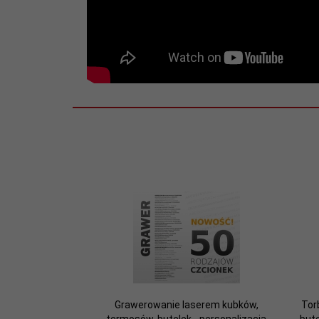
BPA FREE, nakręcany kubek
Inne:
1400 ml
Pojemność:
0,94 kg
Waga:
Kolor
zielony
podstawowy:
Materiał
stal nierdzewna
wewnątrz:
Materiał na
stal nierdzewna
zewnątrz:
Podwójne
tak
Grawerowanie laserem kubków,
Tor
ścianki: