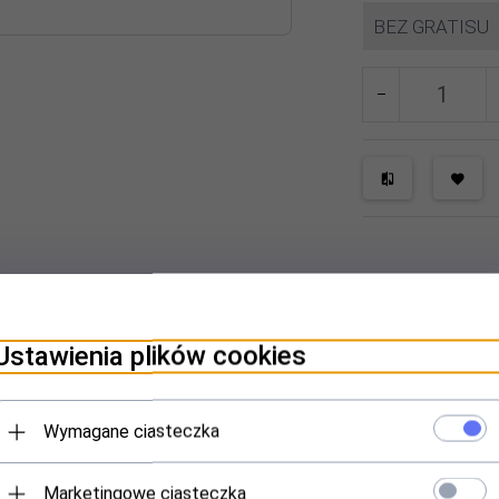
BEZ GRATISU
ILMY VIDEO
OPINIE KLIENTÓW
Ustawienia plików cookies
kalnych
właściwościach termicznych oraz użytkowych. Jeśli p
ukasz
.
Nowa, ulepszona konstrukcja! Poprzez zmniejszenie próżni 
ości termosu.
U
trzymuje ciepło aż
40 godziny
, a zimno do
144 god
Wymagane ciasteczka
any na kolor zielony. Najnowocześniejsza technologia i odpowiedni
z 100% szczelność zaworu. Termos zaopatrzony jest w nakręcany,
m
Marketingowe ciasteczka