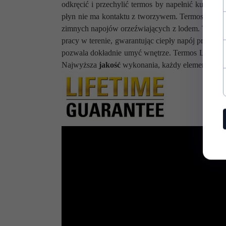
dołu:
odkręcić i przechylić termos by napełnić kubek -
płyn nie ma kontaktu z tworzywem. Termos posia
Średnica
zimnych napojów orzeźwiających z lodem. Termos 
9,7 cm
korpusu u
pracy w terenie, gwarantując ciepły napój przez
pr
góry:
pozwala dokładnie umyć wnętrze. Termos LE
Wysokość
Najwyższa
jakość
wykonania, każdy element prod
35,5 cm
całkowita:
Wysokość
31,8 cm
bez
przykrywki:
Średnica
5 cm
wlewu:
Materiał
stal nierdzewna, tworzywo PP,
wykonania: