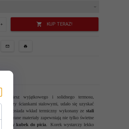
KUP TERAZ!
otrzebujesz wyjątkowego i solidnego termosu,
pomiędzy ściankami stalowymi, udało się uzyskać
zin!
Posiada wkład termiczny wykonany ze
stali
o dobrane materiały zapewniają nie tylko świetne
etalowy kubek do picia
. Korek wystarczy lekko