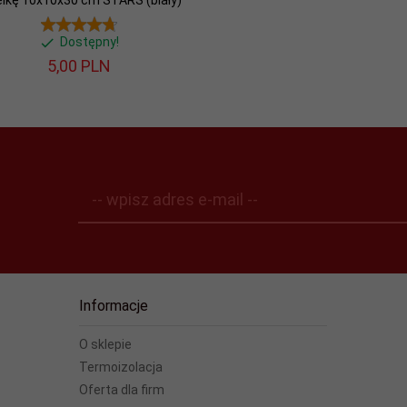
elkę 10x10x30 cm STARS (biały)
Dostępny!
5,
00
PLN
-- wpisz adres e-mail --
Informacje
O sklepie
Termoizolacja
Oferta dla firm