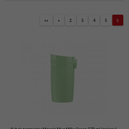
««
«
2
3
4
5
6