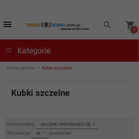
0
Kategorie
Strona główna
Kubki szczelne
Kubki szczelne
sort
Sortuj według:
NAJLEPIEJ SPRZEDAJĄCE SIĘ
pop
Wyświetl po
produktów
48