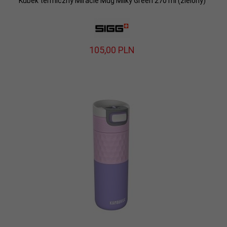
Kubek termiczny Miracle Mug Milky Green 270 ml (zielony)
105,
00
PLN