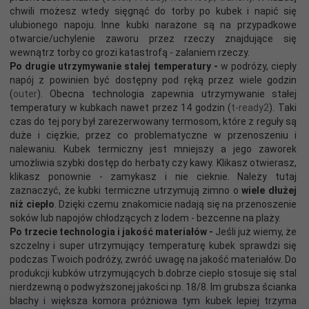
chwili możesz wtedy sięgnąć do torby po kubek i napić się
ulubionego napoju. Inne kubki narażone są na przypadkowe
otwarcie/uchylenie zaworu przez rzeczy znajdujące się
wewnątrz torby co grozi katastrofą - zalaniem rzeczy.
Po drugie utrzymywanie stałej temperatury -
w podróży, ciepły
napój z powinien być dostępny pod ręką przez wiele godzin
(
outer
). Obecna technologia zapewnia utrzymywanie stałej
temperatury w kubkach nawet przez 14 godzin (
t-ready2
). Taki
czas do tej pory był zarezerwowany termosom, które z reguły są
duże i ciężkie, przez co problematyczne w przenoszeniu i
nalewaniu. Kubek termiczny jest mniejszy a jego zaworek
umożliwia szybki dostęp do herbaty czy kawy. Klikasz otwierasz,
klikasz ponownie - zamykasz i nie cieknie. Należy tutaj
zaznaczyć, że kubki termiczne utrzymują zimno o
wiele dłużej
niż ciepło
. Dzięki czemu znakomicie nadają się na przenoszenie
soków lub napojów chłodzących z lodem - bezcenne na plaży.
P
o trzecie technologia i jakość materiałów -
Jeśli już wiemy, że
szczelny i super utrzymujący temperaturę kubek sprawdzi się
podczas Twoich podróży, zwróć uwagę na jakość materiałów. Do
produkcji kubków utrzymujących b.dobrze ciepło stosuje się stal
nierdzewną o podwyższonej jakości np. 18/8. Im grubsza ścianka
blachy i większa komora próżniowa tym kubek lepiej trzyma