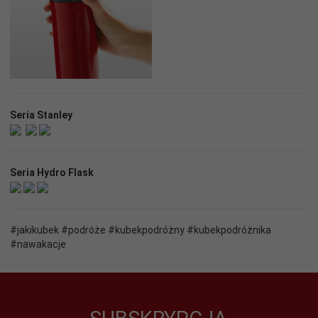
Seria Stanley
Seria Hydro Flask
#jakikubek #podróże #kubekpodróżny #kubekpodróżnika
#nawakacje