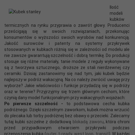
Ilość
modeli
kubków
termicznych na rynku przyprawia o zawrót głowy. Producenci
prześcigają się w swoich rozwiązaniach, przekonując
konsumentów o wyższości swoich wyrobów nad konkurencją.
Jakość surowców i patenty na systemy przykrywek
stosowanych w kubkach różnią się w zależności od modelu ale
nie zawsze gwarantują szczelność i dobrą termikę. Do produkcji
stosuje się różne materiały, tanie modele z reguły wykonywane
są z tworzywa sztucznego, droższe ze stali nierdzewnej czy
ceramiki. Dzisiaj zastanowimy się nad tym, jaki kubek będzie
najlepszy w podróż wakacyjną. Na co należy zwrócić uwagę przy
wyborze? Jakie właściwości i funkcje przydadzą się w podróży
oraz w terenie? Przyjrzyjmy się trzem głównym cechom, które
czynią dany model funkcjonalnym przy wakacyjnych wojażach:
Po pierwsze szczelność -
to podstawowa cecha kubka
podróżnego. Dzięki szczelnym zaworkom, kubek można wrzucić
do plecaka lub torby podróżnej bez obawy o przecieki. Zalecamy
tutaj kubki szczelne z dodatkową
blokadą zaworu
, która chroni
przed przypadkowym otwarciem przykrywki podczas
przenoszenia kubka (
outer
,
t-ready
,
west loop
,
transit
). W każdej