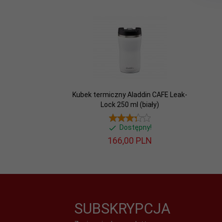
12 cm
bez
przykrywki:
Średnica
7.7 cm
wlewu:
Kubek termiczny Aladdin CAFE Leak-
składany
Inne:
Lock 250 ml (biały)
Dostępny!
166,
00
PLN
350 ml
Pojemność:
0.14
Waga:
SUBSKRYPCJA
Kolor
szary