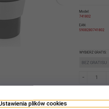
Model:
741802
EAN:
5908280741802
WYBIERZ GRATIS:
BEZ GRATISU
Ustawienia plików cookies