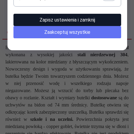
Zapisz ustawienia i zamknij
Zaakceptuj wszystkie
OPIS PRODUKTU
Elegancka butelka jednościankowa o pojemności
790 ml
wykonana z wysokiej jakości
stali nierdzewnej 304
,
lakierowana na kolor miedziany z błyszczącym wykończeniem.
Nowoczesny design i wygoda w użytkowaniu sprawiają, że
butelka będzie Twoim towarzyszem codziennego dnia. Możesz
w niej przenosić wodę i wszelkiego rodzaju napoje
niegazowane. Możesz ją wrzucić do torby lub plecaka bez
obawy o rozlanie.
Kształt i wymiary butelki
dostosowane
są do
uchwytów na bidon od 74 mm średnicy. Butelkę otwiera się
odkręcając korek zabezpieczony uszczelką. Butelka sprawdzi się
również w
szkole i na uczelni.
Powierzchnia pokryta jest
miedzianą powłoką - copper goblet, świetnie trzyma się w dłoni i
prezentuje się bardzo efektownie. Butelka nie jest produktem