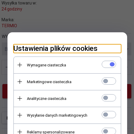
Wysyłka towaru w:
24 godziny
Marka:
TERMIO
WYBIERZ GRATIS:
Ustawienia plików cookies
BEZ GRATISU
Wymagane ciasteczka
Marketingowe ciasteczka
KUP TERAZ!
Analityczne ciasteczka
Wysyłanie danych marketingowych
Reklamy spersonalizowane