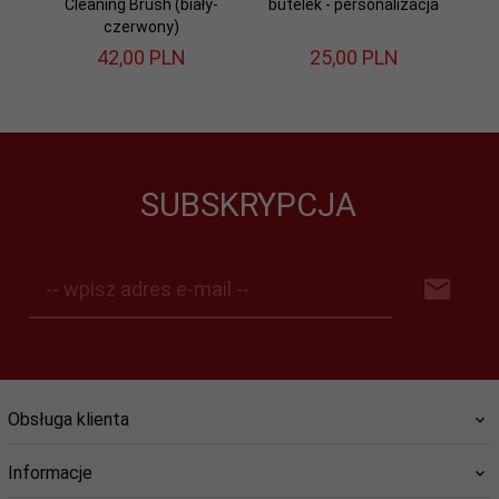
Cleaning Brush (biały-
butelek - personalizacja
czerwony)
42,
00
PLN
25,
00
PLN
SUBSKRYPCJA
-- wpisz adres e-mail --
Obsługa klienta
Informacje