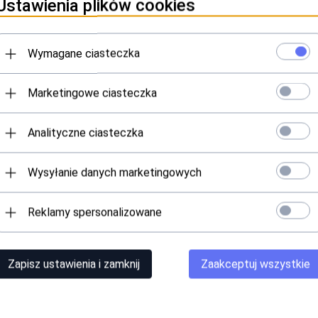
Ustawienia plików cookies
Wymagane ciasteczka
Marketingowe ciasteczka
Analityczne ciasteczka
PINIE KLIENTÓW
Wysyłanie danych marketingowych
Reklamy spersonalizowane
l z
matowym
wykończeniem.
Wykonany z
grubej
ceramiki, która po
 kubek
stabilnie
stoi na blacie stołu.
Świetnie wygląda
i przykuje ci
 go wyjątkowym kubkiem, którym możesz cieszyć się na co dzień w 
o dwukolorowy kubek: na zewnątrz jest
biały
, natomiast jego wnętr
Zapisz ustawienia i zamknij
Zaakceptuj wszystkie
ie wolny od BPA.
Nie jest to model o specjalnych właściwościach term