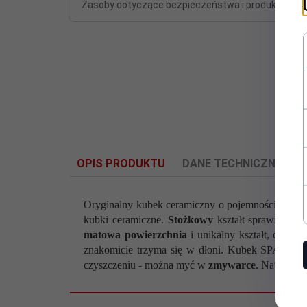
Zasoby dotyczące bezpieczeństwa i produktów
OPIS PRODUKTU
DANE TECHNICZNE
O
Oryginalny kubek ceramiczny o pojemności 400 m
kubki ceramiczne.
Stożkowy
kształt sprawia, że
matowa powierzchnia
i unikalny kształt, czyni
znakomicie trzyma się w dłoni. Kubek SPACE t
Średnica
czyszczeniu - można myć w
zmywarce
. Naturaln
9.2 cm
korpusu u
dołu: