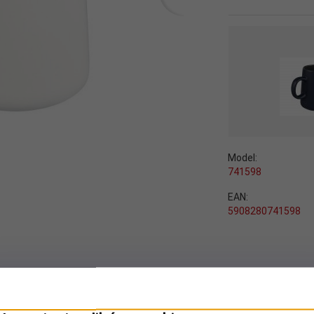
Model:
741598
EAN:
5908280741598
WYBIERZ GRATIS:
BEZ GRATISU