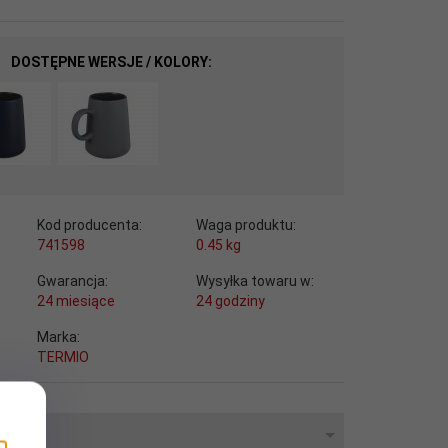
DOSTĘPNE WERSJE / KOLORY:
Kod producenta:
Waga produktu:
741598
0.45
kg
Gwarancja:
Wysyłka towaru w:
24 miesiące
24 godziny
Marka:
TERMIO