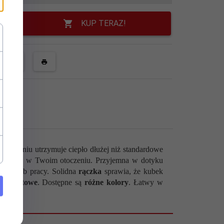
KUP TERAZ!
 nagrzaniu utrzymuje ciepło dłużej niż standardowe
ekawość w Twoim otoczeniu.
Przyjemna w dotyku
domu lub pracy.
Solidna
rączka
sprawia, że kubek
ze
grafitowe
. Dostępne są
różne kolory
. Łatwy w
icznych.