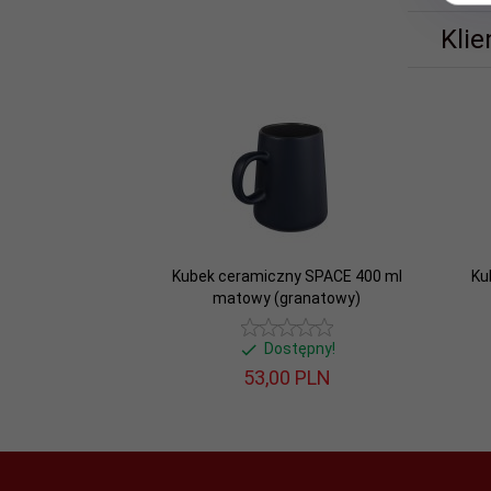
Średnica
7.4 cm
korpusu u
Klie
góry:
Wysokość
12 cm
całkowita:
Średnica
6.6 cm
wlewu:
Kubek ceramiczny SPACE 400 ml
Ku
matowy (granatowy)
Materiał
ceramika
wykonania:
Dostępny!
53,
00
PLN
400 ml
Pojemność: