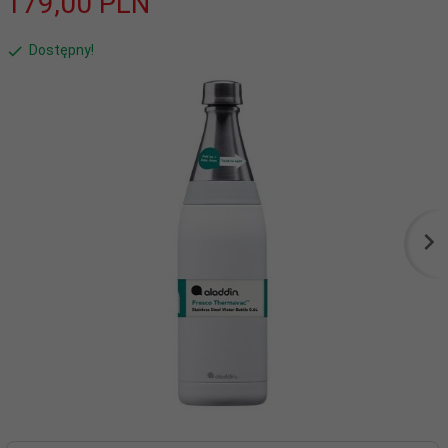
179,
00
PLN
Dostępny!