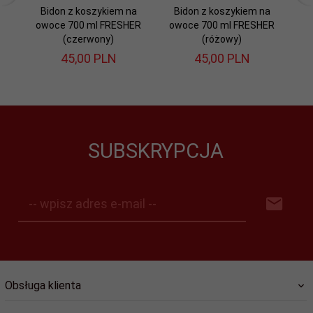
Bidon z koszykiem na
Bidon z koszykiem na
B
owoce 700 ml FRESHER
owoce 700 ml FRESHER
o
(czerwony)
(różowy)
45,
00
PLN
45,
00
PLN
SUBSKRYPCJA
-- wpisz adres e-mail --
Obsługa klienta