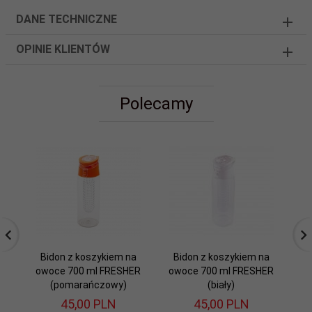
DANE TECHNICZNE
OPINIE KLIENTÓW
Polecamy
Bidon z koszykiem na
Bidon z koszykiem na
B
owoce 700 ml FRESHER
owoce 700 ml FRESHER
o
(pomarańczowy)
(biały)
45,
00
PLN
45,
00
PLN