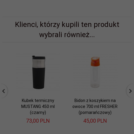
Klienci, którzy kupili ten produkt
wybrali również...
Kubek termiczny
Bidon z koszykiem na
B
MUSTANG 450 ml
owoce 700 ml FRESHER
o
(czarny)
(pomarańczowy)
73,
00
PLN
45,
00
PLN