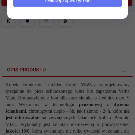
Zaakceptuj wszystkie
OPIS PRODUKTU
Kubek termiczny
Tumbler
firmy
MIZU,
zaprojektowany
specjalnie do picia schłodzonego wina lub zaparzania Yerba
Mate. Kompatybilny z bombillą oraz słomką o średnicy max. 9
mm. W
ykonany w technologii
próżniowej z dwiema
ściankami,
chroniącymi ciepło - 6h, jak i zimno - 24h, które
nie
jest odczuwalne
na zewnętrznych ściankach kubka. Produkt
MIZU wykonany jest ze stali nierdzewnej o podwyższonej
jakości 18/8
, która gwarantuje nie tylko trwałość wykonania ale