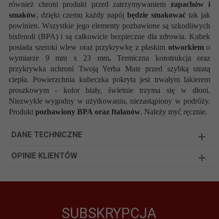
również chroni produkt przed zatrzymywaniem
zapachów i
smaków
, dzięki czemu każdy napój
będzie smakować
tak jak
powinien.
Wszystkie jego elementy pozbawione są szkodliwych
bisfenoli (BPA) i są całkowicie bezpieczne dla zdrowia.
Kubek
posiada szeroki wlew oraz przykrywkę z płaskim
otworkiem
o
wymiarze 9 mm x 23 mm
.
Termiczna konstrukcja oraz
przykrywka uchroni Twoją Yerba Mate przed szybką utratą
ciepła. Powierzchnia kubeczka pokryta jest trwałym lakierem
proszkowym - kolor biały, świetnie trzyma się w dłoni.
Niezwykle wygodny w użytkowaniu, niezastąpiony w podróży.
Produkt
pozbawiony BPA
oraz ftalanów
. Należy myć ręcznie.
DANE TECHNICZNE
OPINIE KLIENTÓW
SUBSKRYPCJA