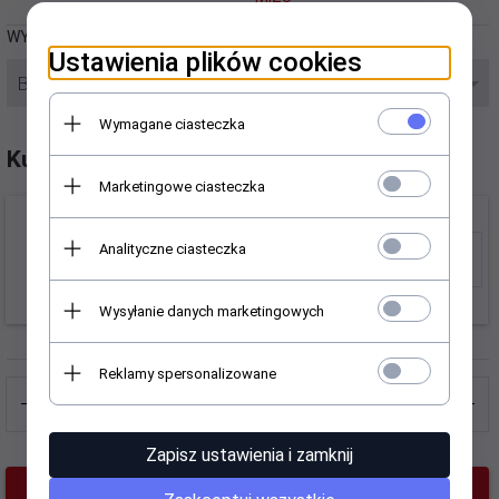
WYBIERZ GRATIS:
Ustawienia plików cookies
BEZ GRATISU
Wymagane ciasteczka
Kup do kompletu:
Marketingowe ciasteczka
Opakowanie prezentowe tuba
Ilość
Subway 16,5 x 10 cm - mała
Analityczne ciasteczka
dla
(brązowy)
produktu
21,
00
PLN
5640
Wysyłanie danych marketingowych
WYBIERZ GRATIS:
BEZ GRATISU
Reklamy spersonalizowane
Zapisz ustawienia i zamknij
KUP TERAZ!