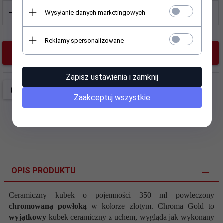
Wysyłanie danych marketingowych
Wgraj plik:
Reklamy spersonalizowane
KUP TERAZ!
GRAWEROWANIE:
Zapisz ustawienia i zamknij
TYLKO NAPIS
Zaakceptuj wszystkie
WYBÓR CZCIONKI:
DOWOLNA
OPIS PRODUKTU
Ceramiczny kubek o pojemności 350 ml powleczony
chromowaną powłoką
w kolorze złotym. Chroma Gold to
wyjątkowy
kubek ceramiczny z uchem, wygląda jak wykonany