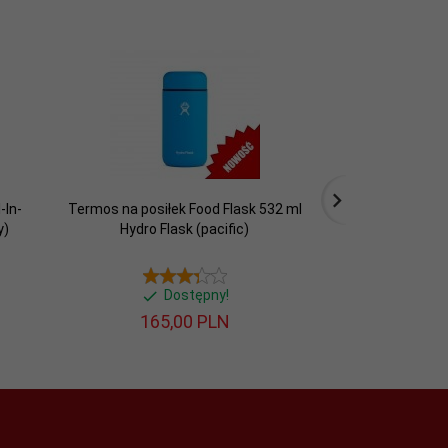
-In-
Termos na posiłek Food Flask 532 ml
Termos na pos
y)
Hydro Flask (pacific)
470 ml ze składa
Dostępny!
D
165,
00
PLN
173,