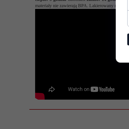
dołu:
materiały nie zawierają BPA. Lakierowany na kolo
Średnica
9,5 mm
korpusu u
góry:
Wysokość
14,3 cm
całkowita:
Wysokość
12,1
bez
przykrywki:
Średnica
7 cm
wlewu:
Materiał
stal nierdzewna, tworzywo PP, s
wykonania: