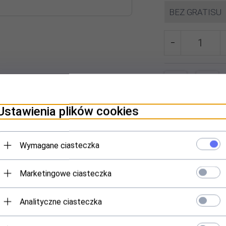
BEZ GRATISU
Ustawienia plików cookies
ILMY VIDEO
PLIKI DO POBRANIA
OPINIE KLIENTÓW
Wymagane ciasteczka
rdzewnej w technologii
próżniowej
, dzięki czemu posiłek sporządzon
Marketingowe ciasteczka
rok.
Otwieranie termosu jest bardzo proste i szybkie.
Składa się z dw
apewnia łatwe napełnianie, nabieranie i konserwację termosu. Składa
Analityczne ciasteczka
ka jest perforowana dla łatwego otwierania/zamykania termosu. Strona 
łość osiąga doskonałe właściwości izolacyjne.
Praktyczny design nak
rpus termosu wyprodukowano z odpornej
stali nierdzewnej
spowaln