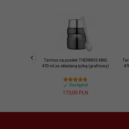
bpa free
Inne:
470 ml
Pojemność:
0.37
Waga:
Termos na posiłek THERMOS KING
Ter
470 ml ze składaną łyżką (grafitowy)
47
Kolor
miedziany
podstawowy:
Dostępny!
Materiał
stal nierdzewna
wewnątrz:
173,
00
PLN
Materiał na
stal nierdzewna
zewnątrz:
Podwójne
tak
ścianki: