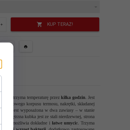
KUP TERAZ!
y rano utrzyma temperaturę przez
kilka godzin
. Jest
uściankowego korpusu termosu, nakrętki, składanej
na łyżka jest wyposażona w dwa zawiasy – w stanie
zewnętrzna kubka jest ze stali nierdzewnej, strona
rętki umożliwia dokładne i
łatwe umyci
e. Trzyma
iającej wzrost bakterii
, dodatkowo zastosowane